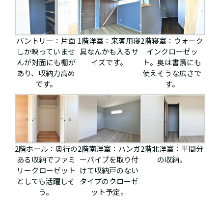
パントリー：片面
1階洋室：来客用寝
2階寝室：ウォーク
しか映っていませ
具なんかも入るサ
インクローゼッ
んが対面にも棚が
イズです。
ト。奥は書斎にも
あり、収納力高め
使えそうな広さで
です。
す。
2階ホール：奥行の
2階南洋室：ハンガ
2階北洋室：半間分
ある収納でファミ
ーパイプを取り付
の収納。
リークローゼット
けて収納戸のない
としても活躍しそ
タイプのクローゼ
う。
ット予定。