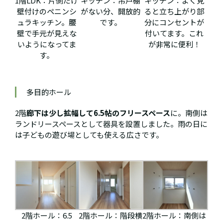
1階LDK：片側だけ
キッチン：吊戸棚
キッチン：よく見
壁付けのペニンシ
がない分、開放的
ると立ち上がり部
ュラキッチン。腰
です。
分にコンセントが
壁で手元が見えな
付いてます。これ
いようになってま
が非常に便利！
す。
多目的ホール
2階
廊下は少し拡幅して6.5帖のフリースペース
に。南側は
ランドリースペースとして器具を設置しました。雨の日に
は子どもの遊び場としても使える広さです。
2階ホール：6.5
2階ホール：階段横
2階ホール：南側は