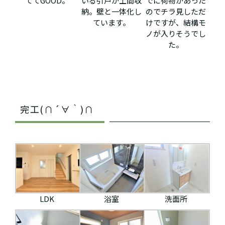
ててGOOD。
いる引戸が土間収
でに荷物があった
納。壁と一体化し
のでチラ見しただ
ています。
けですが、結構モ
ノが入りそうでし
た。
完工(∩´∀｀)∩
LDK
浴室
洗面所