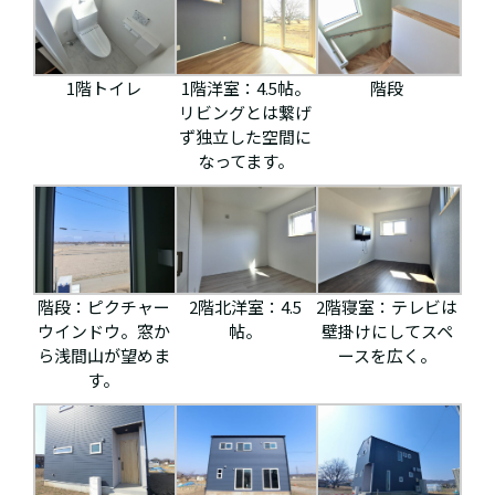
1階トイレ
1階洋室：4.5帖。
階段
リビングとは繋げ
ず独立した空間に
なってます。
階段：ピクチャー
2階北洋室：4.5
2階寝室：テレビは
ウインドウ。窓か
帖。
壁掛けにしてスペ
ら浅間山が望めま
ースを広く。
す。