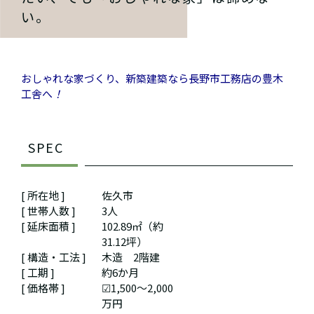
い。
おしゃれな家づくり、新築建築なら長野市工務店の豊木
工舎へ
！
SPEC
[ 所在地 ]
佐久市
[ 世帯人数 ]
3人
[ 延床面積 ]
102.89㎡（約
31.12坪）
[ 構造・工法 ]
木造 2階建
[ 工期 ]
約6か月
[ 価格帯 ]
☑1,500～2,000
万円