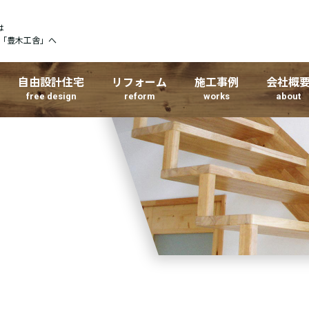
は
「豊木工舎」へ
自由設計住宅
リフォーム
施工事例
会社概
free design
reform
works
about