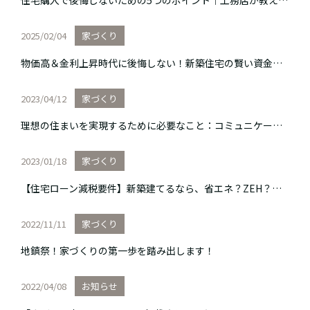
住宅購入で後悔しないための5つのポイント｜工務店が教えるチェックリスト
2025/02/04
家づくり
物価高＆金利上昇時代に後悔しない！新築住宅の賢い資金計画とは？
2023/04/12
家づくり
理想の住まいを実現するために必要なこと：コミュニケーション能力の高い工務店を選ぶ
2023/01/18
家づくり
【住宅ローン減税要件】新築建てるなら、省エネ？ZEH？長期優良？低炭素？？
2022/11/11
家づくり
地鎮祭！家づくりの第一歩を踏み出します！
2022/04/08
お知らせ